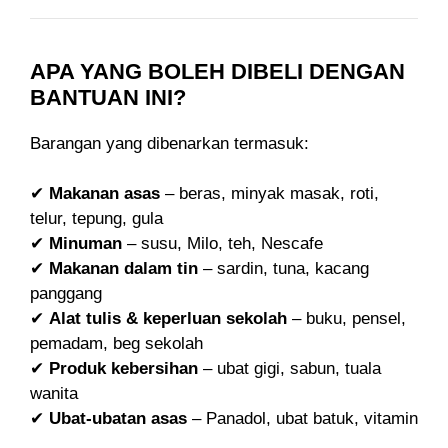
APA YANG BOLEH DIBELI DENGAN
BANTUAN INI?
Barangan yang dibenarkan termasuk:
✔
Makanan asas
– beras, minyak masak, roti,
telur, tepung, gula
✔
Minuman
– susu, Milo, teh, Nescafe
✔
Makanan dalam tin
– sardin, tuna, kacang
panggang
✔
Alat tulis & keperluan sekolah
– buku, pensel,
pemadam, beg sekolah
✔
Produk kebersihan
– ubat gigi, sabun, tuala
wanita
✔
Ubat-ubatan asas
– Panadol, ubat batuk, vitamin