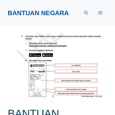
Skip
to
BANTUAN NEGARA
Menu
content
BANTUAN