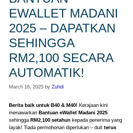
EWALLET MADANI
2025 – DAPATKAN
SEHINGGA
RM2,100 SECARA
AUTOMATIK!
March 16, 2025
by
Zuhdi
Berita baik untuk B40 & M40!
Kerajaan kini
menawarkan
Bantuan eWallet Madani 2025
sehingga
RM2,100 setahun
kepada penerima yang
layak! Tiada permohonan diperlukan – duit
terus