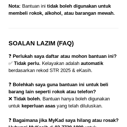
Nota:
Bantuan ini
tidak boleh digunakan untuk
membeli rokok, alkohol, atau barangan mewah.
SOALAN LAZIM (FAQ)
❓
Perlukah saya daftar atau mohon bantuan ini?
✅
Tidak perlu.
Kelayakan adalah
automatik
berdasarkan rekod STR 2025 & eKasih.
❓
Bolehkah saya guna bantuan ini untuk beli
barang lain seperti rokok atau telefon?
❌
Tidak boleh.
Bantuan hanya boleh digunakan
untuk
keperluan asas
yang telah diluluskan.
❓
Bagaimana jika MyKad saya hilang atau rosak?