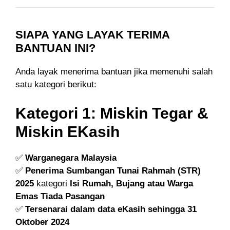
SIAPA YANG LAYAK TERIMA
BANTUAN INI?
Anda layak menerima bantuan jika memenuhi salah
satu kategori berikut:
Kategori 1: Miskin Tegar &
Miskin EKasih
✅
Warganegara Malaysia
✅
Penerima Sumbangan Tunai Rahmah (STR)
2025
kategori
Isi Rumah, Bujang atau Warga
Emas Tiada Pasangan
✅
Tersenarai dalam data eKasih sehingga 31
Oktober 2024