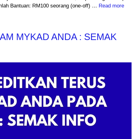
mlah Bantuan: RM100 seorang (one-off) …
Read more
AM MYKAD ANDA : SEMAK