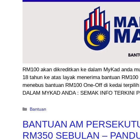
RM100 akan dikreditkan ke dalam MyKad anda mu
18 tahun ke atas layak menerima bantuan RM100 
menebus bantuan RM100 One-Off di kedai terpil
DALAM MYKAD ANDA : SEMAK INFO TERKINI Pada
Categories
Bantuan
BANTUAN AM PERSEKUT
RM350 SEBULAN – PAND