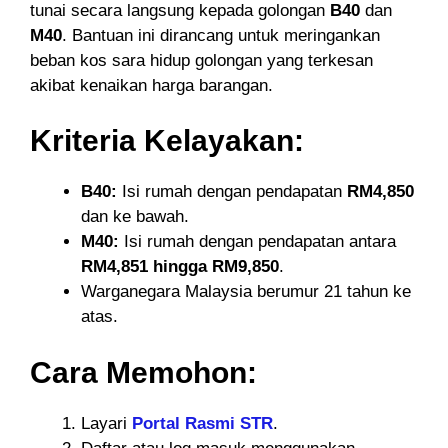
tunai secara langsung kepada golongan
B40
dan
M40
. Bantuan ini dirancang untuk meringankan
beban kos sara hidup golongan yang terkesan
akibat kenaikan harga barangan.
Kriteria Kelayakan:
B40:
Isi rumah dengan pendapatan
RM4,850
dan ke bawah.
M40:
Isi rumah dengan pendapatan antara
RM4,851 hingga RM9,850
.
Warganegara Malaysia berumur 21 tahun ke
atas.
Cara Memohon:
Layari
Portal Rasmi STR
.