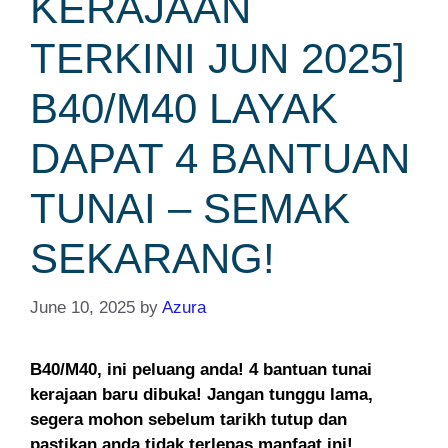
KERAJAAN
TERKINI JUN 2025]
B40/M40 LAYAK
DAPAT 4 BANTUAN
TUNAI – SEMAK
SEKARANG!
June 10, 2025
by
Azura
B40/M40, ini peluang anda! 4 bantuan tunai
kerajaan baru dibuka! Jangan tunggu lama,
segera mohon sebelum tarikh tutup dan
pastikan anda tidak terlepas manfaat ini!