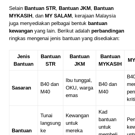
Selain
Bantuan STR
,
Bantuan JKM
,
Bantuan
MYKASIH
, dan
MY SALAM
, kerajaan Malaysia
juga menyediakan pelbagai bentuk
bantuan
kewangan
yang lain. Berikut adalah
perbandingan
ringkas mengenai jenis bantuan yang disediakan:
Jenis
Bantuan
Bantuan
Bantuan
MY
Bantuan
STR
JKM
MYKASIH
B40
Ibu tunggal,
B40 dan
B40 dan
men
Sasaran
OKU, warga
M40
M40
pen
emas
krit
Kad
Tunai
Kewangan
bantuan
Pe
langsung
untuk
untuk
ke
Bantuan
ke
mereka
membeli
unt