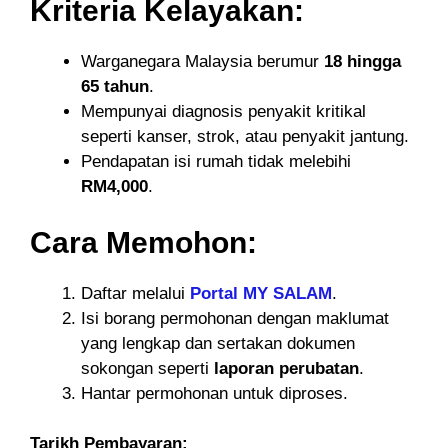
Kriteria Kelayakan:
Warganegara Malaysia berumur
18 hingga
65 tahun
.
Mempunyai diagnosis penyakit kritikal
seperti kanser, strok, atau penyakit jantung.
Pendapatan isi rumah tidak melebihi
RM4,000
.
Cara Memohon:
Daftar melalui
Portal MY SALAM
.
Isi borang permohonan dengan maklumat
yang lengkap dan sertakan dokumen
sokongan seperti
laporan perubatan
.
Hantar permohonan untuk diproses.
Tarikh Pembayaran: