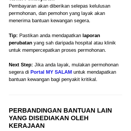
Pembayaran akan diberikan selepas kelulusan
permohonan, dan pemohon yang layak akan
menerima bantuan kewangan segera.
Tip:
Pastikan anda mendapatkan
laporan
perubatan
yang sah daripada hospital atau klinik
untuk mempercepatkan proses permohonan.
Next Step:
Jika anda layak, mulakan permohonan
segera di
Portal MY SALAM
untuk mendapatkan
bantuan kewangan bagi penyakit kritikal.
PERBANDINGAN BANTUAN LAIN
YANG DISEDIAKAN OLEH
KERAJAAN