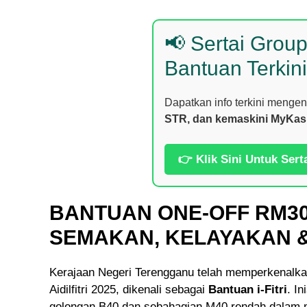
📢 Sertai Grou
Bantuan Terkini
Dapatkan info terkini menge
STR, dan kemaskini MyKas
👉 Klik Sini Untuk Sert
BANTUAN ONE-OFF RM300
SEMAKAN, KELAYAKAN 
Kerajaan Negeri Terengganu telah memperkenalkan
Aidilfitri 2025, dikenali sebagai
Bantuan i-Fitri
. I
golongan B40 dan sebahagian M40 rendah dalam