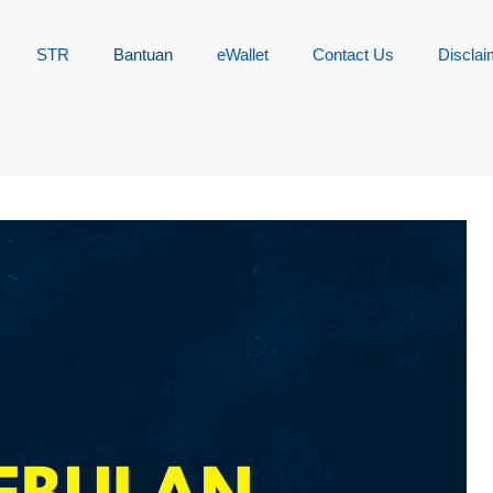
STR
Bantuan
eWallet
Contact Us
Disclai