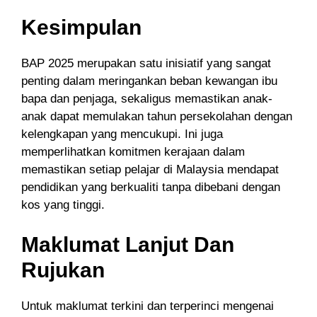
Kesimpulan
BAP 2025 merupakan satu inisiatif yang sangat
penting dalam meringankan beban kewangan ibu
bapa dan penjaga, sekaligus memastikan anak-
anak dapat memulakan tahun persekolahan dengan
kelengkapan yang mencukupi. Ini juga
memperlihatkan komitmen kerajaan dalam
memastikan setiap pelajar di Malaysia mendapat
pendidikan yang berkualiti tanpa dibebani dengan
kos yang tinggi.
Maklumat Lanjut Dan
Rujukan
Untuk maklumat terkini dan terperinci mengenai