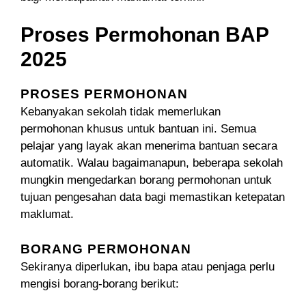
Proses Permohonan BAP
2025
PROSES PERMOHONAN
Kebanyakan sekolah tidak memerlukan
permohonan khusus untuk bantuan ini. Semua
pelajar yang layak akan menerima bantuan secara
automatik. Walau bagaimanapun, beberapa sekolah
mungkin mengedarkan borang permohonan untuk
tujuan pengesahan data bagi memastikan ketepatan
maklumat.
BORANG PERMOHONAN
Sekiranya diperlukan, ibu bapa atau penjaga perlu
mengisi borang-borang berikut: