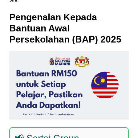
Pengenalan Kepada
Bantuan Awal
Persekolahan (BAP) 2025