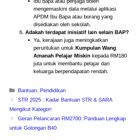
Ibu bapa atau penjaga boleh
mengemaskini data melalui aplikasi
APDM Ibu Bapa atau borang yang
disediakan oleh sekolah.
Adakah terdapat inisiatif lain selain BAP?
Ya, kerajaan juga meningkatkan
peruntukan untuk
Kumpulan Wang
Amanah Pelajar Miskin
kepada RM180
juta untuk membantu pelajar dari
keluarga berpendapatan rendah.
Categories
Bantuan
,
Pendidikan
STR 2025 : Kadar Bantuan STR & SARA
Mengikut Kategori
Geran Pelancaran RM2700: Panduan Lengkap
untuk Golongan B40