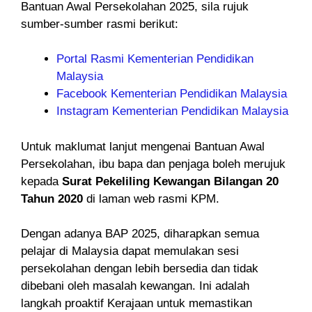
Bantuan Awal Persekolahan 2025, sila rujuk
sumber-sumber rasmi berikut:
Portal Rasmi Kementerian Pendidikan
Malaysia
Facebook Kementerian Pendidikan Malaysia
Instagram Kementerian Pendidikan Malaysia
Untuk maklumat lanjut mengenai Bantuan Awal
Persekolahan, ibu bapa dan penjaga boleh merujuk
kepada
Surat Pekeliling Kewangan Bilangan 20
Tahun 2020
di laman web rasmi KPM.
Dengan adanya BAP 2025, diharapkan semua
pelajar di Malaysia dapat memulakan sesi
persekolahan dengan lebih bersedia dan tidak
dibebani oleh masalah kewangan. Ini adalah
langkah proaktif Kerajaan untuk memastikan