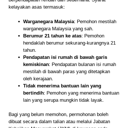
kelayakan asas termasuk:
Warganegara Malaysia
: Pemohon mestilah
warganegara Malaysia yang sah.
Berumur 21 tahun ke atas
: Pemohon
hendaklah berumur sekurang-kurangnya 21
tahun.
Pendapatan isi rumah di bawah garis
kemiskinan
: Pendapatan bulanan isi rumah
mestilah di bawah paras yang ditetapkan
oleh kerajaan.
Tidak menerima bantuan lain yang
bertindih
: Pemohon yang menerima bantuan
lain yang serupa mungkin tidak layak.
Bagi yang belum memohon, permohonan boleh
dibuat secara dalam talian atau melalui Jabatan