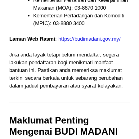
Kementerian Pertanian dan Keterjaminan
Makanan (MOA): 03-8870 1000
Kementerian Perladangan dan Komoditi
(MPIC): 03-8880 3400
Laman Web Rasmi
:
https://budimadani.gov.my/
Jika anda layak tetapi belum mendaftar, segera
lakukan pendaftaran bagi menikmati manfaat
bantuan ini. Pastikan anda memeriksa maklumat
terkini secara berkala untuk sebarang perubahan
dalam jadual pembayaran atau syarat kelayakan.
Maklumat Penting
Mengenai BUDI MADANI