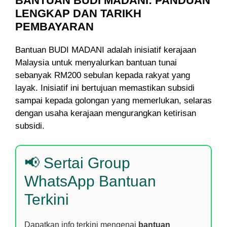
BANTUAN BUDI MADANI: PANDUAN
LENGKAP DAN TARIKH
PEMBAYARAN
Bantuan BUDI MADANI adalah inisiatif kerajaan
Malaysia untuk menyalurkan bantuan tunai
sebanyak RM200 sebulan kepada rakyat yang
layak. Inisiatif ini bertujuan memastikan subsidi
sampai kepada golongan yang memerlukan, selaras
dengan usaha kerajaan mengurangkan ketirisan
subsidi.
📢 Sertai Group
WhatsApp Bantuan
Terkini
Dapatkan info terkini mengenai
bantuan