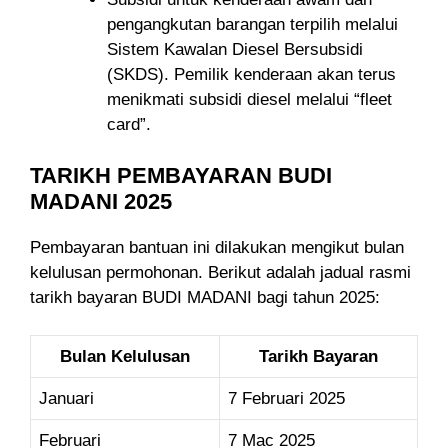
pengangkutan barangan terpilih melalui
Sistem Kawalan Diesel Bersubsidi
(SKDS). Pemilik kenderaan akan terus
menikmati subsidi diesel melalui “fleet
card”.
TARIKH PEMBAYARAN BUDI
MADANI 2025
Pembayaran bantuan ini dilakukan mengikut bulan
kelulusan permohonan. Berikut adalah jadual rasmi
tarikh bayaran BUDI MADANI bagi tahun 2025:
Bulan Kelulusan
Tarikh Bayaran
Januari
7 Februari 2025
Februari
7 Mac 2025