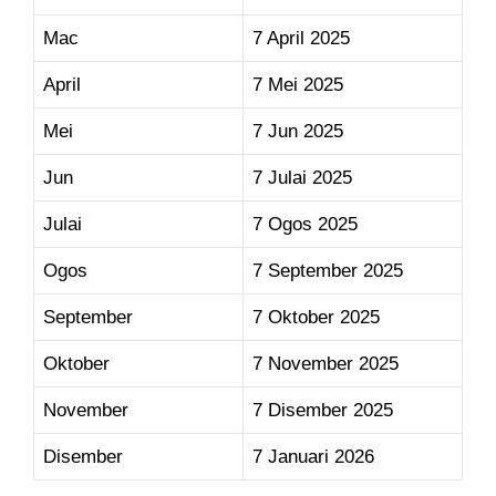
Mac
7 April 2025
April
7 Mei 2025
Mei
7 Jun 2025
Jun
7 Julai 2025
Julai
7 Ogos 2025
Ogos
7 September 2025
September
7 Oktober 2025
Oktober
7 November 2025
November
7 Disember 2025
Disember
7 Januari 2026