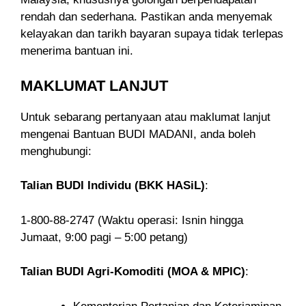
rendah dan sederhana. Pastikan anda menyemak
kelayakan dan tarikh bayaran supaya tidak terlepas
menerima bantuan ini.
MAKLUMAT LANJUT
Untuk sebarang pertanyaan atau maklumat lanjut
mengenai Bantuan BUDI MADANI, anda boleh
menghubungi:
Talian BUDI Individu (BKK HASiL)
:
1-800-88-2747 (Waktu operasi: Isnin hingga
Jumaat, 9:00 pagi – 5:00 petang)
Talian BUDI Agri-Komoditi (MOA & MPIC)
: