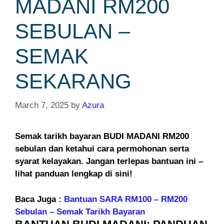
MADANI RM200
SEBULAN –
SEMAK
SEKARANG
March 7, 2025
by
Azura
Semak tarikh bayaran BUDI MADANI RM200
sebulan dan ketahui cara permohonan serta
syarat kelayakan. Jangan terlepas bantuan ini –
lihat panduan lengkap di sini!
Baca Juga :
Bantuan SARA RM100 – RM200
Sebulan – Semak Tarikh Bayaran