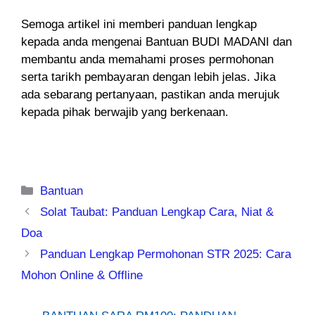
Semoga artikel ini memberi panduan lengkap
kepada anda mengenai Bantuan BUDI MADANI dan
membantu anda memahami proses permohonan
serta tarikh pembayaran dengan lebih jelas. Jika
ada sebarang pertanyaan, pastikan anda merujuk
kepada pihak berwajib yang berkenaan.
Categories
Bantuan
Solat Taubat: Panduan Lengkap Cara, Niat &
Doa
Panduan Lengkap Permohonan STR 2025: Cara
Mohon Online & Offline