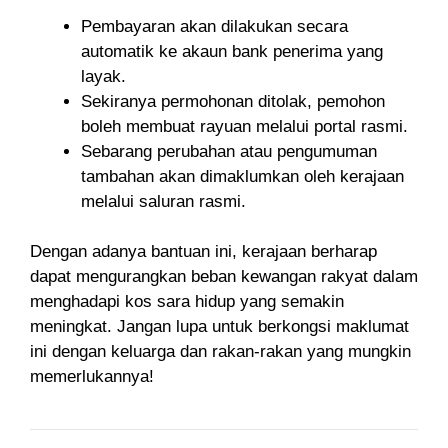
Pembayaran akan dilakukan secara
automatik ke akaun bank penerima yang
layak.
Sekiranya permohonan ditolak, pemohon
boleh membuat rayuan melalui portal rasmi.
Sebarang perubahan atau pengumuman
tambahan akan dimaklumkan oleh kerajaan
melalui saluran rasmi.
Dengan adanya bantuan ini, kerajaan berharap
dapat mengurangkan beban kewangan rakyat dalam
menghadapi kos sara hidup yang semakin
meningkat. Jangan lupa untuk berkongsi maklumat
ini dengan keluarga dan rakan-rakan yang mungkin
memerlukannya!