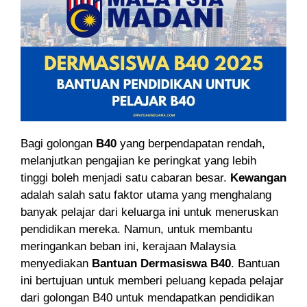
Bagi golongan
B40
yang berpendapatan rendah,
melanjutkan pengajian ke peringkat yang lebih
tinggi boleh menjadi satu cabaran besar.
Kewangan
adalah salah satu faktor utama yang menghalang
banyak pelajar dari keluarga ini untuk meneruskan
pendidikan mereka. Namun, untuk membantu
meringankan beban ini, kerajaan Malaysia
menyediakan
Bantuan Dermasiswa B40
. Bantuan
ini bertujuan untuk memberi peluang kepada pelajar
dari golongan B40 untuk mendapatkan pendidikan