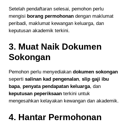
Setelah pendaftaran selesai, pemohon perlu
mengisi
borang permohonan
dengan maklumat
peribadi, maklumat kewangan keluarga, dan
keputusan akademik terkini.
3. Muat Naik Dokumen
Sokongan
Pemohon perlu menyediakan
dokumen sokongan
seperti
salinan kad pengenalan
,
slip gaji ibu
bapa
,
penyata pendapatan keluarga
, dan
keputusan peperiksaan
terkini untuk
mengesahkan kelayakan kewangan dan akademik.
4. Hantar Permohonan