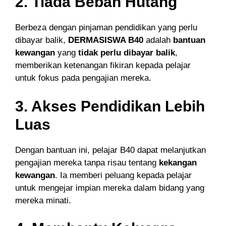
2. Tiada Beban Hutang
Berbeza dengan pinjaman pendidikan yang perlu
dibayar balik,
DERMASISWA B40
adalah
bantuan
kewangan
yang
tidak perlu dibayar balik
,
memberikan ketenangan fikiran kepada pelajar
untuk fokus pada pengajian mereka.
3. Akses Pendidikan Lebih
Luas
Dengan bantuan ini, pelajar B40 dapat melanjutkan
pengajian mereka tanpa risau tentang
kekangan
kewangan
. Ia memberi peluang kepada pelajar
untuk mengejar impian mereka dalam bidang yang
mereka minati.