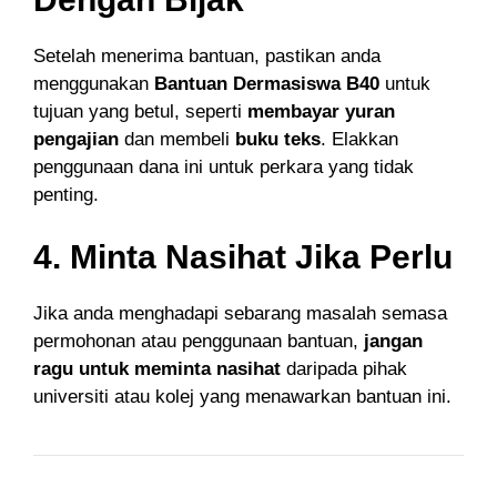
Setelah menerima bantuan, pastikan anda
menggunakan
Bantuan Dermasiswa B40
untuk
tujuan yang betul, seperti
membayar yuran
pengajian
dan membeli
buku teks
. Elakkan
penggunaan dana ini untuk perkara yang tidak
penting.
4. Minta Nasihat Jika Perlu
Jika anda menghadapi sebarang masalah semasa
permohonan atau penggunaan bantuan,
jangan
ragu untuk meminta nasihat
daripada pihak
universiti atau kolej yang menawarkan bantuan ini.