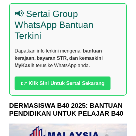
📢 Sertai Group
WhatsApp Bantuan
Terkini
Dapatkan info terkini mengenai
bantuan
kerajaan, bayaran STR, dan kemaskini
MyKasih
terus ke WhatsApp anda.
👉 Klik Sini Untuk Sertai Sekarang
DERMASISWA B40 2025: BANTUAN
PENDIDIKAN UNTUK PELAJAR B40