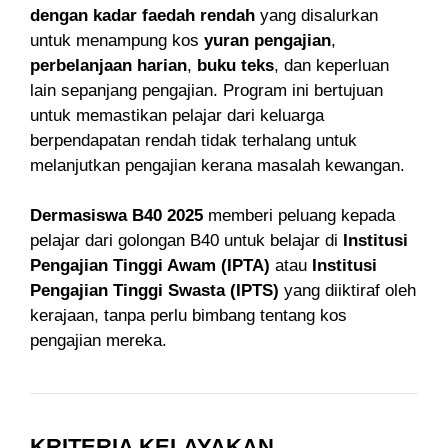
dengan kadar faedah rendah
yang disalurkan
untuk menampung kos
yuran pengajian
,
perbelanjaan harian
,
buku teks
, dan keperluan
lain sepanjang pengajian. Program ini bertujuan
untuk memastikan pelajar dari keluarga
berpendapatan rendah tidak terhalang untuk
melanjutkan pengajian kerana masalah kewangan.
Dermasiswa B40 2025
memberi peluang kepada
pelajar dari golongan B40 untuk belajar di
Institusi
Pengajian Tinggi Awam (IPTA)
atau
Institusi
Pengajian Tinggi Swasta (IPTS)
yang diiktiraf oleh
kerajaan, tanpa perlu bimbang tentang kos
pengajian mereka.
KRITERIA KELAYAKAN