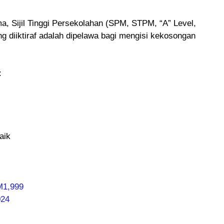
ma, Sijil Tinggi Persekolahan (SPM, STPM, “A” Level,
 diiktiraf adalah dipelawa bagi mengisi kekosongan
:
aik
M1,999
024