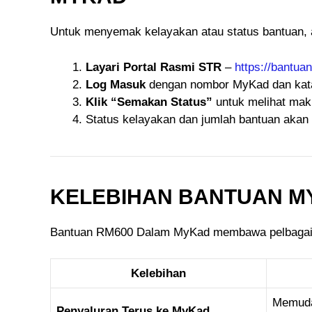
Untuk menyemak kelayakan atau status bantuan, a
Layari Portal Rasmi STR
–
https://bantua
Log Masuk
dengan nombor MyKad dan kata 
Klik “Semakan Status”
untuk melihat mak
Status kelayakan dan jumlah bantuan akan 
KELEBIHAN BANTUAN M
Bantuan RM600 Dalam MyKad membawa pelbagai 
Kelebihan
Memuda
Penyaluran Terus ke MyKad