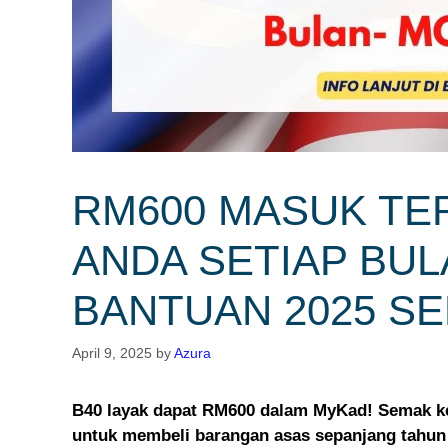
RM600 MASUK TE
ANDA SETIAP BU
BANTUAN 2025 S
April 9, 2025
by
Azura
B40 layak dapat RM600 dalam MyKad! Semak k
untuk membeli barangan asas sepanjang tahun