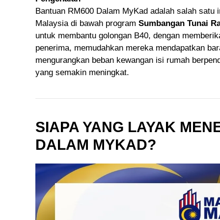
Bantuan RM600 Dalam MyKad adalah salah satu ini
Malaysia di bawah program
Sumbangan Tunai R
untuk membantu golongan B40, dengan memberik
penerima, memudahkan mereka mendapatkan baran
mengurangkan beban kewangan isi rumah berpenda
yang semakin meningkat.
SIAPA YANG LAYAK MEN
DALAM MYKAD?