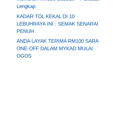
Lengkap
KADAR TOL KEKAL DI 10
LEBUHRAYA INI : SEMAK SENARAI
PENUH
ANDA LAYAK TERIMA RM100 SARA
ONE-OFF DALAM MYKAD MULAI
OGOS