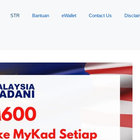
STR
Bantuan
eWallet
Contact Us
Disclai