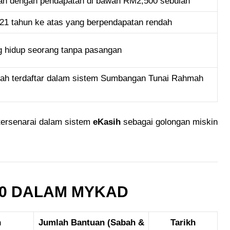
mah dengan pendapatan di bawah RM2,500 sebulan
 21 tahun ke atas yang berpendapatan rendah
 hidup seorang tanpa pasangan
dah terdaftar dalam sistem Sumbangan Tunai Rahmah
tersenarai dalam sistem
eKasih
sebagai golongan miskin
0 DALAM MYKAD
n
Jumlah Bantuan (Sabah &
Tarikh