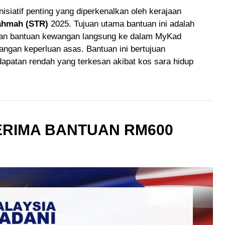
siatif penting yang diperkenalkan oleh kerajaan
ahmah (STR)
2025. Tujuan utama bantuan ini adalah
an bantuan kewangan langsung ke dalam MyKad
gan keperluan asas. Bantuan ini bertujuan
patan rendah yang terkesan akibat kos sara hidup
ERIMA BANTUAN RM600