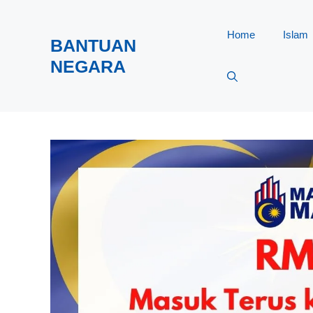
Skip
to
Home
Islam
BANTUAN
content
NEGARA