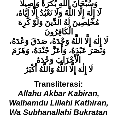
وَسُبْحَانَ اللَّهِ بُكْرَةً وَأَصِيلًا
لَا إِلٰهَ إِلَّا اللَّهُ وَلَا نَعْبُدُ إِلَّا إِيَّاهُ،
مُخْلِصِينَ لَهُ الدِّينَ وَلَوْ كَرِهَ
الْكَافِرُونَ
لَا إِلٰهَ إِلَّا اللَّهُ وَحْدَهُ، صَدَقَ وَعْدَهُ،
وَنَصَرَ عَبْدَهُ، وَأَعَزَّ جُنْدَهُ، وَهَزَمَ
الْأَحْزَابَ وَحْدَهُ
لَا إِلٰهَ إِلَّا اللَّهُ وَاللَّهُ أَكْبَرُ
Transliterasi:
Allahu Akbar Kabiran,
Walhamdu Lillahi Kathiran,
Wa Subhanallahi Bukratan