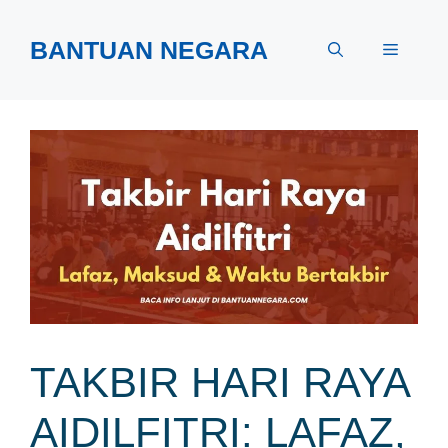
Skip
to
BANTUAN NEGARA
Menu
content
TAKBIR HARI RAYA
AIDILFITRI: LAFAZ,