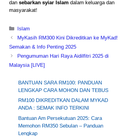
dan
sebarkan syiar Islam
dalam keluarga dan
masyarakat!
Categories
Islam
MyKasih RM300 Kini Dikreditkan ke MyKad!
Semakan & Info Penting 2025
Pengumuman Hari Raya Aidilfitri 2025 di
Malaysia [LIVE]
BANTUAN SARA RM100: PANDUAN
LENGKAP CARA MOHON DAN TEBUS
RM100 DIKREDITKAN DALAM MYKAD
ANDA : SEMAK INFO TERKINI
Bantuan Am Persekutuan 2025: Cara
Memohon RM350 Sebulan – Panduan
Lengkap