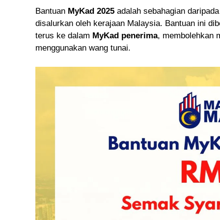
Bantuan
MyKad 2025
adalah sebahagian daripad
disalurkan oleh kerajaan Malaysia. Bantuan ini d
terus ke dalam
MyKad penerima
, membolehkan m
menggunakan wang tunai.