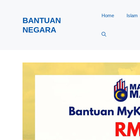
Skip
to
Home
Islam
BANTUAN
content
NEGARA