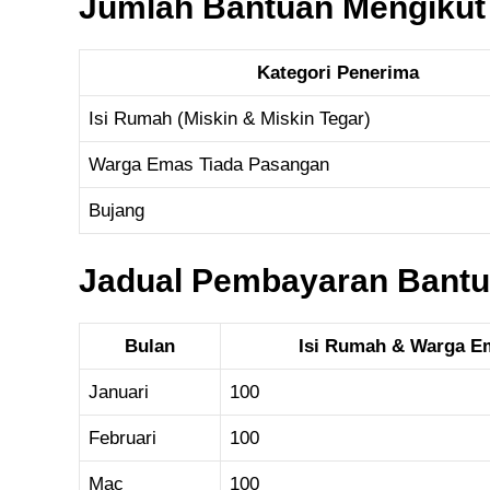
Jumlah Bantuan Mengikut
Kategori Penerima
Isi Rumah (Miskin & Miskin Tegar)
Warga Emas Tiada Pasangan
Bujang
Jadual Pembayaran Bant
Bulan
Isi Rumah & Warga E
Januari
100
Februari
100
Mac
100