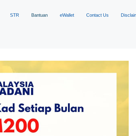
STR
Bantuan
eWallet
Contact Us
Disclai