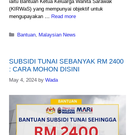
iaitu Bantuan Ketua Keluarga Wanita Sarawak
(KIRWaS) yang mempunyai objektif untuk
mengupayakan …
Read more
Categories
Bantuan
,
Malaysian News
SUBSIDI TUNAI SEBANYAK RM 2400
: CARA MOHON DISINI
May 4, 2024
by
Wada