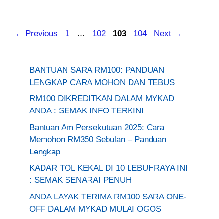
Page
Page
Page
Page
←
Previous
1
…
102
103
104
Next
→
BANTUAN SARA RM100: PANDUAN
LENGKAP CARA MOHON DAN TEBUS
RM100 DIKREDITKAN DALAM MYKAD
ANDA : SEMAK INFO TERKINI
Bantuan Am Persekutuan 2025: Cara
Memohon RM350 Sebulan – Panduan
Lengkap
KADAR TOL KEKAL DI 10 LEBUHRAYA INI
: SEMAK SENARAI PENUH
ANDA LAYAK TERIMA RM100 SARA ONE-
OFF DALAM MYKAD MULAI OGOS